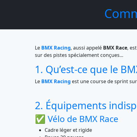
Comme
Le
BMX Racing
, aussi appelé
BMX Race
, es
sur des pistes spécialement conçues...
1. Qu’est-ce que le BM
Le
BMX Racing
est une course de sprint sur 
2. Équipements indis
✅ Vélo de BMX Race
Cadre léger et rigide