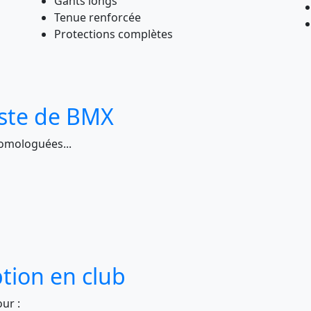
Gants longs
Tenue renforcée
Protections complètes
iste de BMX
homologuées...
iption en club
our :