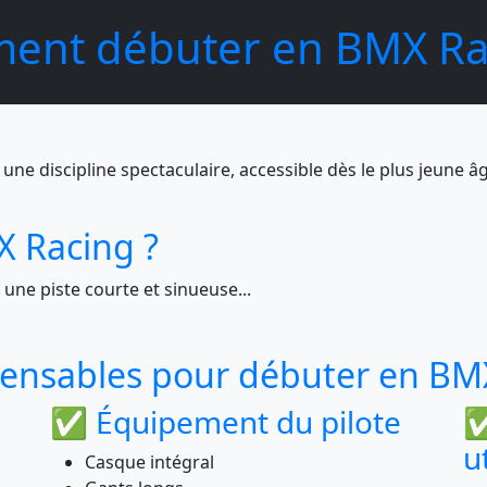
nt débuter en BMX Ra
t une discipline spectaculaire, accessible dès le plus jeune âge
X Racing ?
une piste courte et sinueuse...
pensables pour débuter en BM
✅ Équipement du pilote
✅
u
Casque intégral